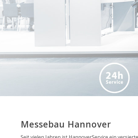
Messebau Hannover
Seit vielen Jahren ist HannoverService ein versier